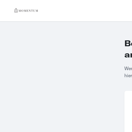
B
a
Wen
hie